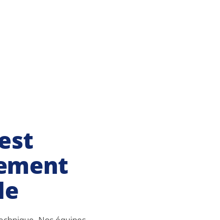
est
ement
le
n technique. Nos équipes