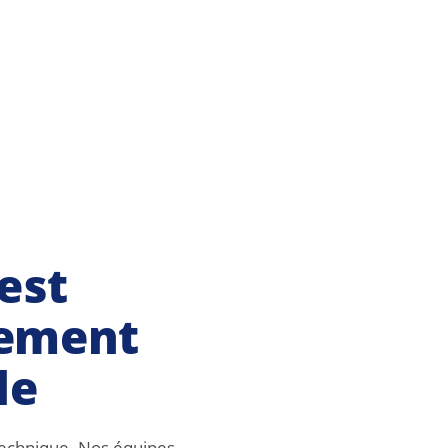
est
ement
le
n technique. Nos équipes